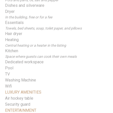
Pots and pans, oil, salt and pepper
Dishes and silverware
Dryer
In the building, free or for a fee
Essentials
Towels, bed sheets, soap, toilet paper, and pillows
Hair dryer
Heating
Central heating or a heater in the listing
Kitchen
Space where guests can cook their own meals
Dedicated workspace
Pool
TV
Washing Machine
Wifi
LUXURY AMENITIES
Air hockey table
Security guard
ENTERTAINMENT